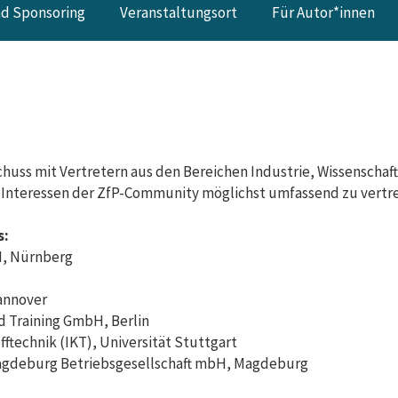
nd Sponsoring
Veranstaltungsort
Für Autor*innen
chuss mit Vertretern aus
den Bereichen Industrie, Wissenschaf
ie Interessen der ZfP-Community möglichst umfassend zu vertr
s:
H, Nürnberg
Hannover
d Training GmbH, Berlin
fftechnik (IKT), Universität Stuttgart
agdeburg Betriebsgesellschaft mbH, Magdeburg